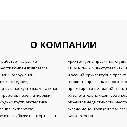
О КОМПАНИИ
 работает на рынке
Архитектурно-проектная студия
льности компании является
СРО-П- РБ-0935, выступает как
ний и сооружений,
и зданий. Архитектурно-проект
ние коттеджей,
в таких вопросах, как проекти
ания и продуктовых магазинов,
проектирование зданий, в т.ч. 
е проектов перепланировки
развлекательных центров и ком
ходных групп, экспертиза
объектов недвижимости, много
вание (экспертиза)
складских центров (в том числе
фе и Республике Башкортостан.
Башкортостан.