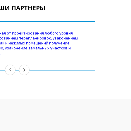
ШИ ПАРТНЕРЫ
иная от проектирования любого уровня
асованием перепланировок, узаконением
Инвестиционны
так и нежилых помещений получение
аренда коммер
о, узаконение земельных участков и
готовым аренд
.