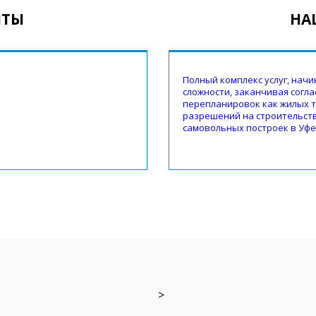
НТЫ
НА
Полный комплекс услуг, нач
сложности, заканчивая согл
перепланировок как жилых 
разрешений на строительств
самовольных построек в Уфе
>